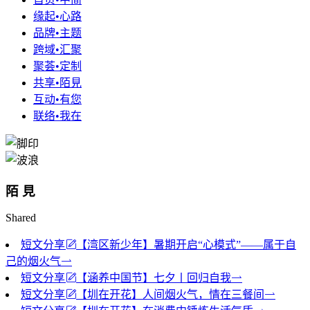
缘起•心路
品牌•主题
跨域•汇聚
聚荟•定制
共享•陌見
互动•有您
联络•我在
陌 見
Shared
短文分享
【湾区新少年】暑期开启“心模式”——属于自
己的烟火气
短文分享
【涵养中国节】七夕丨回归自我
短文分享
【圳在开花】人间烟火气，情在三餐间