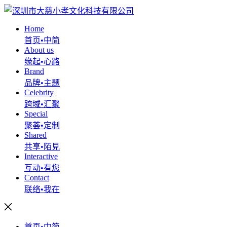
Home
首页•中简
About us
缘起•心路
Brand
品牌•主题
Celebrity
跨域•汇聚
Special
聚荟•定制
Shared
共享•陌見
Interactive
互动•有您
Contact
联络•我在
首页•中简