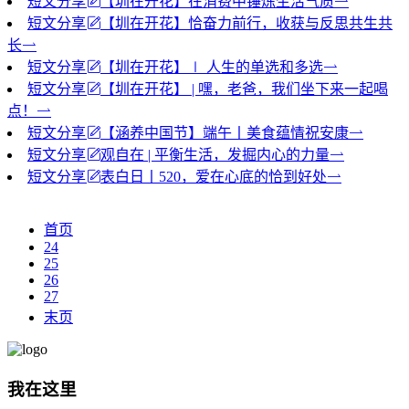
短文分享
【圳在开花】在消费中锤炼生活气质
短文分享
【圳在开花】恰奋力前行，收获与反思共生共
长
短文分享
【圳在开花】∣ 人生的单选和多选
短文分享
【圳在开花】 | 嘿，老爸，我们坐下来一起喝
点！
短文分享
【涵养中国节】端午丨美食蕴情祝安康
短文分享
观自在 | 平衡生活，发掘内心的力量
短文分享
表白日丨520，爱在心底的恰到好处
首页
24
25
26
27
末页
我在这里