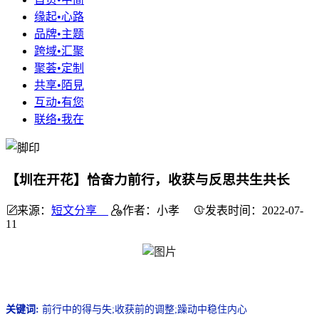
缘起•心路
品牌•主题
跨域•汇聚
聚荟•定制
共享•陌見
互动•有您
联络•我在
【圳在开花】恰奋力前行，收获与反思共生共长
来源：
短文分享
作者：小孝
发表时间：2022-07-
11
关键词:
前行中的得与失;收获前的调整;躁动中稳住内心