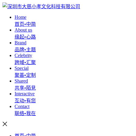
Home
首页•中简
About us
缘起•心路
Brand
品牌•主题
Celebrity
跨域•汇聚
Special
聚荟•定制
Shared
共享•陌見
Interactive
互动•有您
Contact
联络•我在
首页•中简