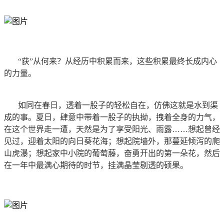
“获”从何来？从经历中积累而来，这些积累最终长成内心
的力量。
如同在春日，透着一股子的轻松自在，仿佛这就是水到渠
成的事。夏日，肆意中带着一股子的执拗，拽着全身的力气，
在这个世界走一遭，天然是为了享受阳光、雨露……想起曾经
见过，迎着太阳的向日葵花海；想起院墙外，那蔓延倾泻的爬
山虎瀑；想起家中小院的葡萄藤，奋勇开出的第一朵花，然后
在一年中最满心期待的时节，挂满晶莹剔透的硕果。