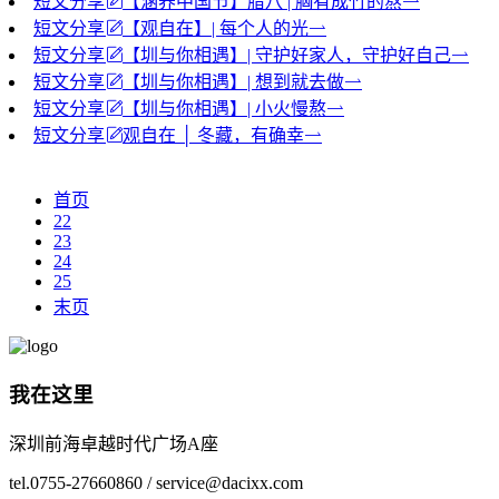
短文分享
【涵养中国节】腊八 | 胸有成竹的熬
短文分享
​【观自在】| 每个人的光
短文分享
【圳与你相遇】| 守护好家人，守护好自己
短文分享
【圳与你相遇】| 想到就去做
短文分享
【圳与你相遇】| 小火慢熬
短文分享
观自在 │ 冬藏，有确幸
首页
22
23
24
25
末页
我在这里
深圳前海卓越时代广场A座
tel.0755-27660860 / service@dacixx.com