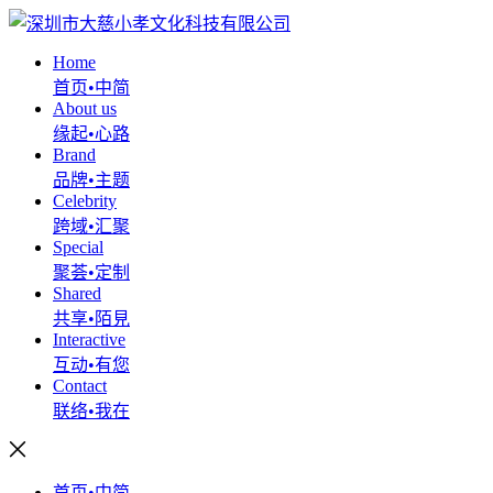
Home
首页•中简
About us
缘起•心路
Brand
品牌•主题
Celebrity
跨域•汇聚
Special
聚荟•定制
Shared
共享•陌見
Interactive
互动•有您
Contact
联络•我在
首页•中简