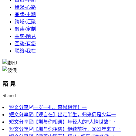
缘起•心路
品牌•主题
跨域•汇聚
聚荟•定制
共享•陌見
互动•有您
联络•我在
陌 見
Shared
短文分享
一岁一礼，感恩相伴！
短文分享
【观自在】出走半生，归来仍是少年
短文分享
【圳与你相遇】年轻人的“人情世故”
短文分享
【圳与你相遇】继续前行，2023年来了