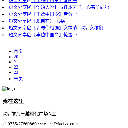
短文分享
【丰蕴中国令】清明
短文分享
【创始人说】责任本无形，心有所向尔
短文分享
【丰蕴中国令】春分
短文分享
【观自在】| 心居
短文分享
​【圳与你相遇】女神节 | 深圳女孩们
短文分享
【丰蕴中国令】惊蛰
首页
20
21
22
23
末页
我在这里
深圳前海卓越时代广场A座
tel.0755-27660860 / service@dacixx.com