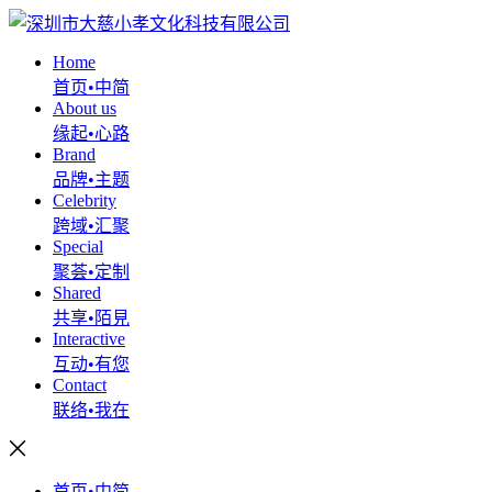
Home
首页•中简
About us
缘起•心路
Brand
品牌•主题
Celebrity
跨域•汇聚
Special
聚荟•定制
Shared
共享•陌見
Interactive
互动•有您
Contact
联络•我在
首页•中简