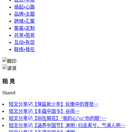
缘起•心路
品牌•主题
跨域•汇聚
聚荟•定制
共享•陌見
互动•有您
联络•我在
陌 見
Shared
短文分享
【灣區新少年】玩樂中的啓發
短文分享
【丰蕴中国令】谷雨
短文分享
【圳在開花】“我的心”vs“你的眼”
短文分享
【涵养中国节】清明 | 归去来兮，气清人明