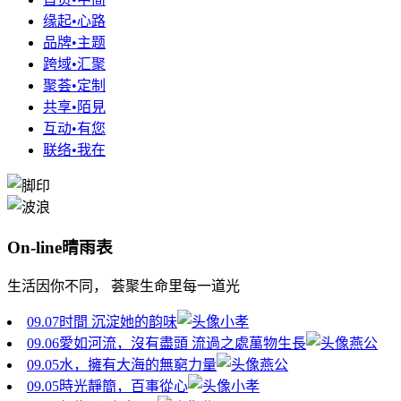
缘起•心路
品牌•主题
跨域•汇聚
聚荟•定制
共享•陌見
互动•有您
联络•我在
On-line晴雨表
生活因你不同， 荟聚生命里每一道光
09.07
时間 沉淀她的韵味
小孝
09.06
愛如河流，沒有盡頭 流過之處萬物生長
燕公
09.05
水，擁有大海的無窮力量
燕公
09.05
時光靜簡，百事從心
小孝