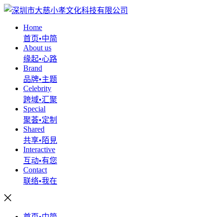
Home
首页•中简
About us
缘起•心路
Brand
品牌•主题
Celebrity
跨域•汇聚
Special
聚荟•定制
Shared
共享•陌見
Interactive
互动•有您
Contact
联络•我在
首页•中简