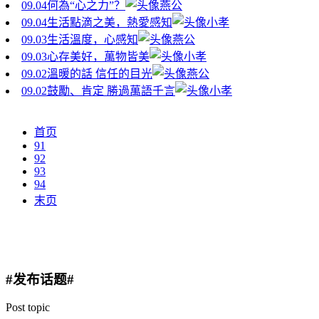
09.04
何為“心之力”？
燕公
09.04
生活點滴之美，熱愛感知
小孝
09.03
生活溫度，心感知
燕公
09.03
心存美好，萬物皆美
小孝
09.02
溫暖的話 信任的目光
燕公
09.02
鼓勵、肯定 勝過萬語千言
小孝
首页
91
92
93
94
末页
#发布话题#
Post topic