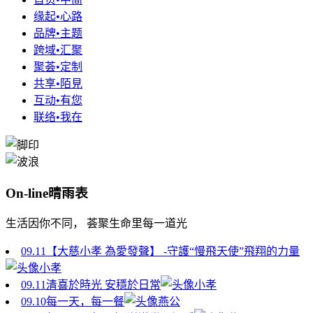
缘起•心路
品牌•主题
跨域•汇聚
聚荟•定制
共享•陌見
互动•有您
联络•我在
On-line晴雨表
生活因你不同， 荟聚生命里每一道光
09.11
【大慈小孝 為愛發聲】 -守護“慢飛天使”飛翔的力量
小孝
09.11
清喜於時光 安穩於日常
小孝
09.10
每一天，每一餐
燕公