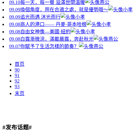
09.10
每一天，每一餐 溢滿世間溫暖
燕公
09.09
換個角度，用在合適之處，就是優勢哦～
小孝
09.09
追光而遇 沐光而行
小孝
09.08
商人的港口—— 丹麥·哥本哈根
小孝
09.08
自由女神像—美國·紐約
小孝
09.08
白露漸微涼，滿載晨露，奔赴秋光
燕公
09.07
你賦予了生活怎樣的節奏？
燕公
首页
90
91
92
93
末页
#发布话题#