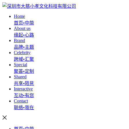
Home
首页•中简
About us
缘起•心路
Brand
品牌•主题
Celebrity
跨域•汇聚
Special
聚荟•定制
Shared
共享•陌見
Interactive
互动•有您
Contact
联络•我在
首页•中简