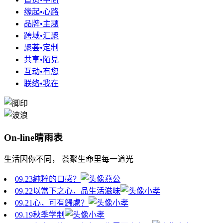
缘起•心路
品牌•主题
跨域•汇聚
聚荟•定制
共享•陌見
互动•有您
联络•我在
On-line晴雨表
生活因你不同， 荟聚生命里每一道光
09.23
純粹的口感？
燕公
09.22
以當下之心，品生活滋味
小孝
09.21
心，可有歸處？
小孝
09.19
秋季学制
小孝