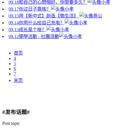
09.18
和自己的心問個好，你需要多久？
小孝
09.17
你过日子靠啥？
小孝
09.15
用【新中式】創造【簡生活】
燕公
09.14
你用什么给自己充电？
小孝
09.13
成长是个啥？
小孝
09.12
開學活動 - 社團活動
小孝
首页
4
5
6
7
末页
#发布话题#
Post topic