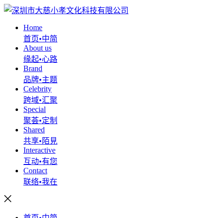
Home
首页•中简
About us
缘起•心路
Brand
品牌•主题
Celebrity
跨域•汇聚
Special
聚荟•定制
Shared
共享•陌見
Interactive
互动•有您
Contact
联络•我在
首页•中简