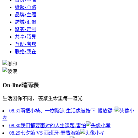
缘起•心路
品牌•主题
跨域•汇聚
聚荟•定制
共享•陌見
互动•有您
联络•我在
On-line晴雨表
生活因你不同， 荟聚生命里每一道光
08.31
兩把小椅、一樹陰涼 生活像被按下“慢放鍵”
小
孝
08.30
我们都要面对的人生课题-害怕
小孝
08.29
七夕節 VS 西班牙·聖喬治節
小孝