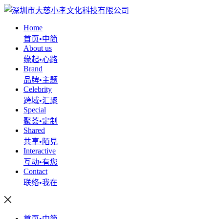
Home
首页•中简
About us
缘起•心路
Brand
品牌•主题
Celebrity
跨域•汇聚
Special
聚荟•定制
Shared
共享•陌見
Interactive
互动•有您
Contact
联络•我在
首页•中简