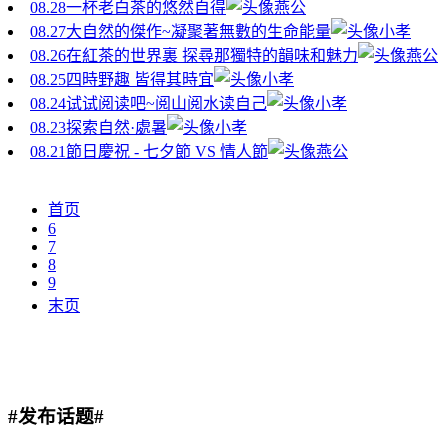
08.28
一杯老白茶的悠然自得
燕公
08.27
大自然的傑作~凝聚著無數的生命能量
小孝
08.26
在紅茶的世界裏 探尋那獨特的韻味和魅力
燕公
08.25
四時野趣 皆得其時宜
小孝
08.24
试试阅读吧~阅山阅水读自己
小孝
08.23
探索自然·處暑
小孝
08.21
節日慶祝 - 七夕節 VS 情人節
燕公
首页
6
7
8
9
末页
#发布话题#