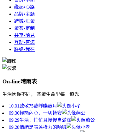
缘起•心路
品牌•主题
跨域•汇聚
聚荟•定制
共享•陌見
互动•有您
联络•我在
On-line晴雨表
生活因你不同， 荟聚生命里每一道光
10.01
致敬75載崢嶸歲月
小孝
09.30
輕簡內心，一切皆安
燕公
09.29
生活，忙忙且慢慢自滿滿
燕公
09.28
情緒是表達權力的呐喊
小孝