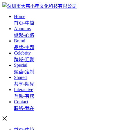
Home
首页•中简
About us
缘起•心路
Brand
品牌•主题
Celebrity
跨域•汇聚
Special
聚荟•定制
Shared
共享•陌見
Interactive
互动•有您
Contact
联络•我在
首页•中简