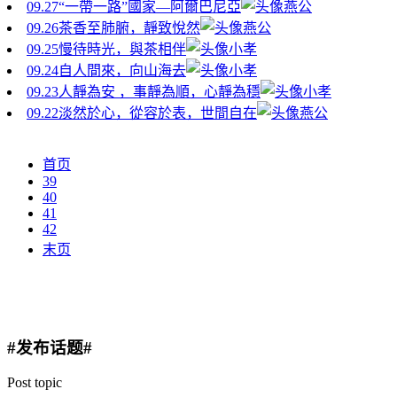
09.27
“一帶一路”國家—阿爾巴尼亞
燕公
09.26
茶香至肺腑，靜致悅然
燕公
09.25
慢待時光，與茶相伴
小孝
09.24
自人間來，向山海去
小孝
09.23
人靜為安 ，事靜為順，心靜為穩
小孝
09.22
淡然於心，從容於表，世間自在
燕公
首页
39
40
41
42
末页
#发布话题#
Post topic