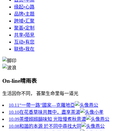
缘起•心路
品牌•主题
跨域•汇聚
聚荟•定制
共享•陌見
互动•有您
联络•我在
On-line晴雨表
生活因你不同， 荟聚生命里每一道光
10.11
“一帶一路”國家—克羅地亞
燕公
10.10
在花香草味共舞中，盡享茶湯
小孝
10.09
茶煙嫋嫋韻味知 光陰慢煮秋意濃
燕公
10.08
和諧的本源 於不同中尋找大同
燕公