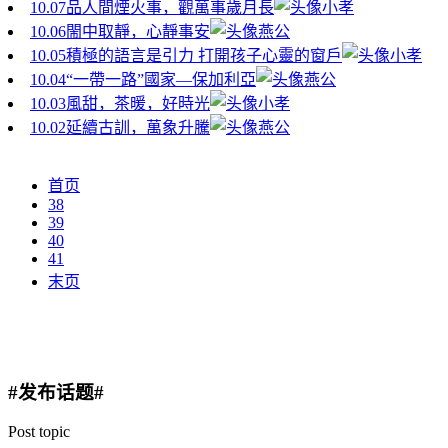
10.07
品人間煙火事，觀萬事歲月長
小孝
10.06
閙中取靜，心靜事安
燕公
10.05
積極的語言是引力 打開孩子心靈的窗戶
小孝
10.04
“一帶一路”國家—保加利亞
燕公
10.03
風甜，茶暖，好時光
小孝
10.02
延續古訓，萬象升騰
燕公
首页
38
39
40
41
末页
#发布话题#
Post topic