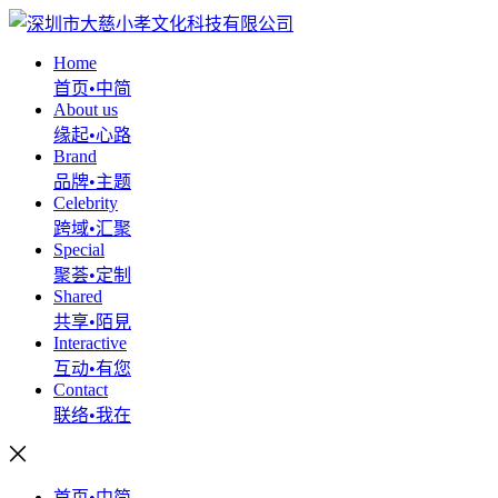
Home
首页•中简
About us
缘起•心路
Brand
品牌•主题
Celebrity
跨域•汇聚
Special
聚荟•定制
Shared
共享•陌見
Interactive
互动•有您
Contact
联络•我在
首页•中简