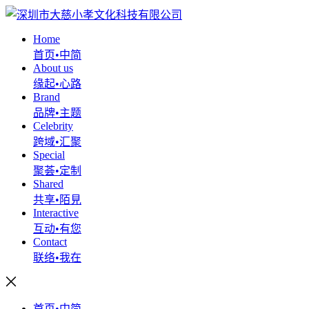
Home
首页•中简
About us
缘起•心路
Brand
品牌•主题
Celebrity
跨域•汇聚
Special
聚荟•定制
Shared
共享•陌見
Interactive
互动•有您
Contact
联络•我在
首页•中简