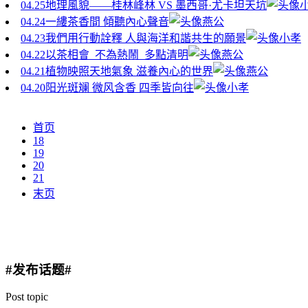
04.25
地理風貌——桂林峰林 VS 墨西哥·尤卡坦天坑
04.24
一縷茶香間 傾聽內心聲音
燕公
04.23
我們用行動詮釋 人與海洋和諧共生的願景
小孝
04.22
以茶相會 不為熱鬧 多點清明
燕公
04.21
植物映照天地氣象 滋養內心的世界
燕公
04.20
阳光斑斓 微风含香 四季皆向往
小孝
首页
18
19
20
21
末页
#发布话题#
Post topic