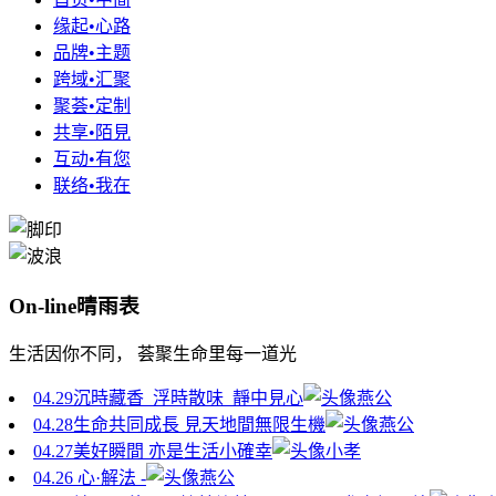
缘起•心路
品牌•主题
跨域•汇聚
聚荟•定制
共享•陌見
互动•有您
联络•我在
On-line晴雨表
生活因你不同， 荟聚生命里每一道光
04.29
沉時藏香 浮時散味 靜中見心
燕公
04.28
生命共同成長 見天地間無限生機
燕公
04.27
美好瞬間 亦是生活小確幸
小孝
04.26
心·解法 -
燕公