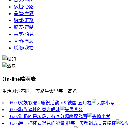
缘起•心路
品牌•主题
跨域•汇聚
聚荟•定制
共享•陌見
互动•有您
联络•我在
On-line晴雨表
生活因你不同， 荟聚生命里每一道光
05.09
文娛歡慶 - 慶祝活動 VS 德國·五月柱
小孝
05.08
時光淬煉的東方韻味
燕公
05.07
亂扔的是垃圾，有序分類變廢為寶
小孝
05.06
用一杯杯看得見的能量 把每一天都過成青春模樣