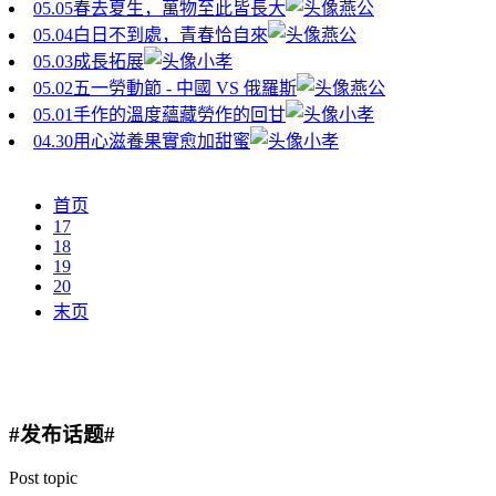
05.05
春去夏生，萬物至此皆長大
燕公
05.04
白日不到處，青春恰自來
燕公
05.03
成長拓展
小孝
05.02
五一勞動節 - 中國 VS 俄羅斯
燕公
05.01
手作的溫度蘊藏勞作的回甘
小孝
04.30
用心滋養果實愈加甜蜜
小孝
首页
17
18
19
20
末页
#发布话题#
Post topic