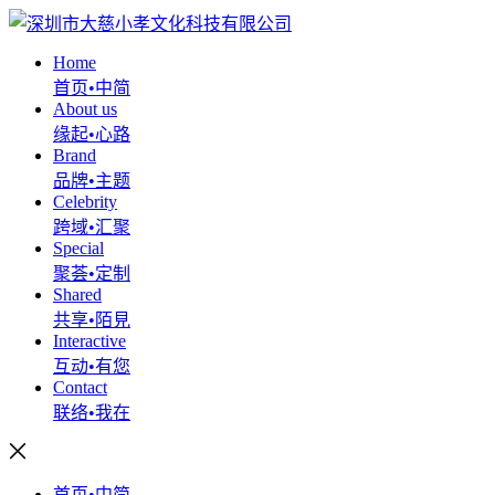
Home
首页•中简
About us
缘起•心路
Brand
品牌•主题
Celebrity
跨域•汇聚
Special
聚荟•定制
Shared
共享•陌見
Interactive
互动•有您
Contact
联络•我在
首页•中简