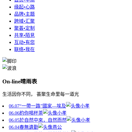
缘起•心路
品牌•主题
跨域•汇聚
聚荟•定制
共享•陌見
互动•有您
联络•我在
On-line晴雨表
生活因你不同， 荟聚生命里每一道光
06.07
“一帶一路”國家—埃及
小孝
06.06
約你喝杯茶
小孝
06.05
於自然中來，自然而然
小孝
06.04
春無遺勤
燕公