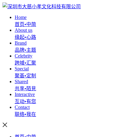
Home
首页•中简
About us
缘起•心路
Brand
品牌•主题
Celebrity
跨域•汇聚
Special
聚荟•定制
Shared
共享•陌見
Interactive
互动•有您
Contact
联络•我在
首页•中简