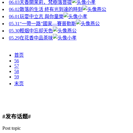
06.03
天香開茉莉，梵樹落菩提
小孝
06.02
散落的生活 終有光到達的時刻
燕公
06.01
玩耍中立志 與你童樂
小孝
05.31
“一帶一路”國家—賽普勒斯
燕公
05.30
輕烟中忘却天色
燕公
05.29
在花香中品茶味
小孝
首页
56
57
58
59
末页
#发布话题#
Post topic