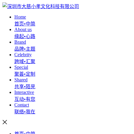
Home
首页•中简
About us
缘起•心路
Brand
品牌•主题
Celebrity
跨域•汇聚
Special
聚荟•定制
Shared
共享•陌見
Interactive
互动•有您
Contact
联络•我在
首页•中简