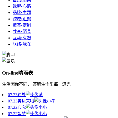
缘起•心路
品牌•主题
跨域•汇聚
聚荟•定制
共享•陌見
互动•有您
联络•我在
On-line晴雨表
生活因你不同， 荟聚生命里每一道光
07.23
独处
璐
07.23
奥运来啦
小孝
07.22
心念
小小
07.22
智慧
小小