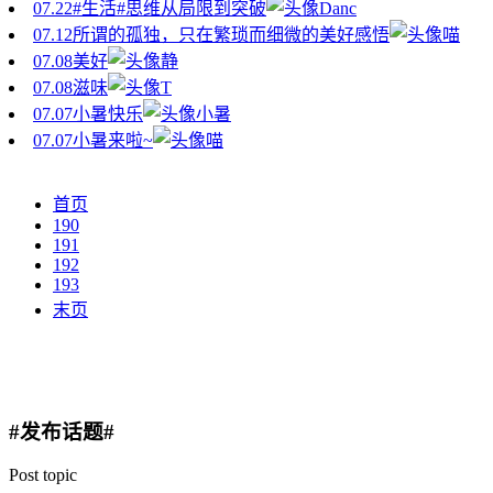
07.22
#生活#思维从局限到突破
Danc
07.12
所谓的孤独，只在繁琐而细微的美好感悟
喵
07.08
美好
静
07.08
滋味
T
07.07
小暑快乐
小暑
07.07
小暑来啦~
喵
首页
190
191
192
193
末页
#发布话题#
Post topic