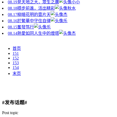
08.19
見天地之大，眾生之廣
小小
08.18
穩步前進，活出精彩
秋水
08.17
柳暗花明的壹片天
杰
08.16
於繁華中守住自律
乐
08.15
奮發笃行
乐
08.14
熱愛如同人生中的燈塔
杰
首页
151
152
153
154
末页
#发布话题#
Post topic