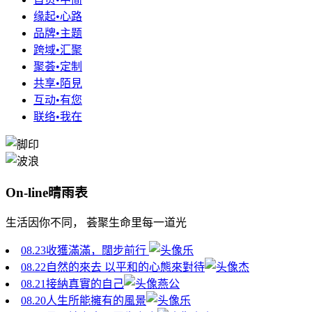
缘起•心路
品牌•主题
跨域•汇聚
聚荟•定制
共享•陌見
互动•有您
联络•我在
On-line晴雨表
生活因你不同， 荟聚生命里每一道光
08.23
收獲滿滿，闊步前行 ​
乐
08.22
自然的來去 以平和的心態來對待
杰
08.21
接納真實的自己
燕公
08.20
人生所能擁有的風景
乐