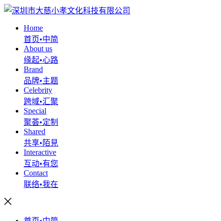
Home
首页•中简
About us
缘起•心路
Brand
品牌•主题
Celebrity
跨域•汇聚
Special
聚荟•定制
Shared
共享•陌見
Interactive
互动•有您
Contact
联络•我在
首页•中简