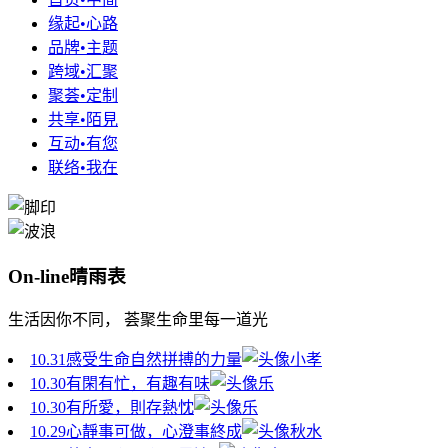
缘起•心路
品牌•主题
跨域•汇聚
聚荟•定制
共享•陌見
互动•有您
联络•我在
On-line晴雨表
生活因你不同， 荟聚生命里每一道光
10.31
感受生命自然拼搏的力量
小孝
10.30
有閑有忙，有趣有味
乐
10.30
有所愛，則存熱忱
乐
10.29
心靜事可做，心澄事終成
秋水