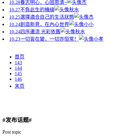
10.28
養志明心，心固思清~
杰
10.27
不負此生的機緣
秋水
10.25
選擇適合自己的生活狀態
杰
10.24
創造新意，在內心世界
小小
10.24
四序遷流 光彩依舊
秋水
10.23
一切皆在變，一切亦恒常！
小孝
首页
143
144
145
146
末页
#发布话题#
Post topic