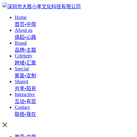
Home
首页•中简
About us
缘起•心路
Brand
品牌•主题
Celebrity
跨域•汇聚
Special
聚荟•定制
Shared
共享•陌見
Interactive
互动•有您
Contact
联络•我在
首页•中简