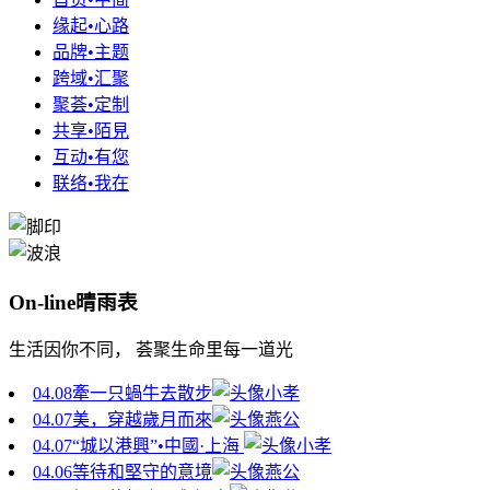
缘起•心路
品牌•主题
跨域•汇聚
聚荟•定制
共享•陌見
互动•有您
联络•我在
On-line晴雨表
生活因你不同， 荟聚生命里每一道光
04.08
牽一只蝸牛去散步
小孝
04.07
美，穿越歲月而來
燕公
04.07
“城以港興”•中國·上海
小孝
04.06
等待和堅守的意境
燕公