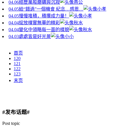
04.06
經歷萬般磨礪與沉寂
燕公
04.05
給“錯過”一個機會 紀念…感恩…
小孝
04.05
慢慢堆積，積攢成力量！
小孝
04.04
綻放樸實無華的精彩
秋水
04.04
變化中領略每一面的樣貌
秋水
04.03
處處皆是好光景
小小
首页
120
121
122
123
末页
#发布话题#
Post topic