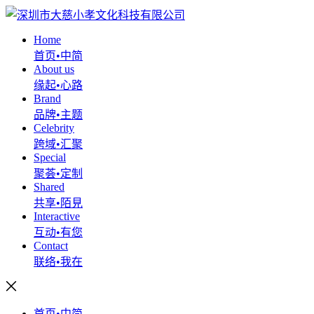
Home
首页•中简
About us
缘起•心路
Brand
品牌•主题
Celebrity
跨域•汇聚
Special
聚荟•定制
Shared
共享•陌見
Interactive
互动•有您
Contact
联络•我在
首页•中简