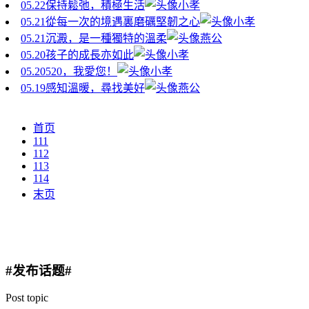
05.22
保持鬆弛，積極生活
小孝
05.21
從每一次的境遇裏磨礪堅韌之心
小孝
05.21
沉澱，是一種獨特的溫柔
燕公
05.20
孩子的成長亦如此
小孝
05.20
520，我愛您！
小孝
05.19
感知溫暖，尋找美好
燕公
首页
111
112
113
114
末页
#发布话题#
Post topic