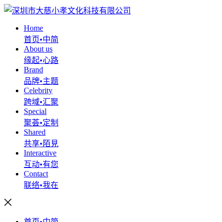
Home
首页•中简
About us
缘起•心路
Brand
品牌•主题
Celebrity
跨域•汇聚
Special
聚荟•定制
Shared
共享•陌見
Interactive
互动•有您
Contact
联络•我在
首页•中简