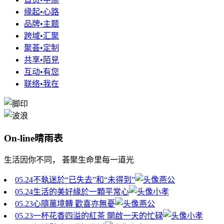
缘起•心路
品牌•主题
跨域•汇聚
聚荟•定制
共享•陌見
互动•有您
联络•我在
On-line晴雨表
生活因你不同， 荟聚生命里每一道光
05.24
不執迷於“已失去”和“未得到”
燕公
05.24
生活的美好緣於一顆平常心
小孝
05.23
心隨萬境轉 歡喜亦無憂
燕公
05.23
一杯花香四溢的紅茶 開啟一天的忙碌
小孝