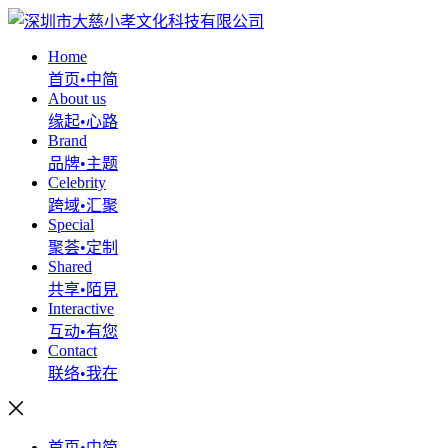
Home
首页•中简
About us
缘起•心路
Brand
品牌•主题
Celebrity
跨域•汇聚
Special
聚荟•定制
Shared
共享•陌見
Interactive
互动•有您
Contact
联络•我在
首页•中简