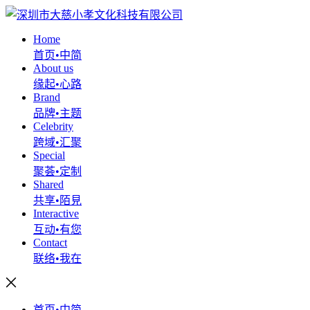
Home
首页•中简
About us
缘起•心路
Brand
品牌•主题
Celebrity
跨域•汇聚
Special
聚荟•定制
Shared
共享•陌見
Interactive
互动•有您
Contact
联络•我在
首页•中简