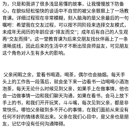
为，只是和我讲了很多浅显易懂的故事，让我慢慢放下防备
心，在貌似轻松愉快的谈话中不自觉的被父亲狠狠上了一场教
育课。详细过程现在非常模糊，刻入脑海的是父亲最后的一句
嘱咐：希望我在交友过程，可以按不同阶段来选择交友模式，
未成年无阅历的年龄应该“择友而交”；成年后有自己的人生观
再“交友而择”。这一堂教育课为后来交朋友找伙伴画上了一条
清晰底线，因此后来的生活中才不断出现良师益友，可见朋友
这个角色对人生有多大的影响。
父亲闲暇之余，爱看书喝酒，喝茶，偶尔也会抽烟。每天手
头上的工作告一段落后，就会坐下来一边看书一边喝喝小酒泡
泡茶，每天无论什么时候见到父亲，如果手上在做事情，他也
会一边做事情一边和我们聊天沟通，如果在看书，会马上放下
手上的书，和我们开开玩笑，斗斗嘴，每次见到父亲，都是非
常快乐。哪怕父亲碰到多不开心的事情，在我们面前从来没有
任何不好的情绪表现出来。父亲在我们心目中，是父亲也是朋
友，记忆中没有任何沟通障碍。