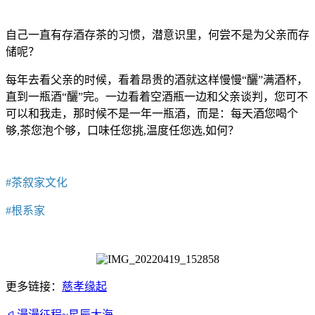
自己一直有存酒存茶的习惯，潜意识里，何尝不是为父亲而存
储呢？
每年去看父亲的时候，看着昂贵的酒就这样慢慢“釃”满酒杯，
直到一瓶酒“釃”完。一边看着空酒瓶一边和父亲谈判，您可不
可以和我走，那时候不是一年一瓶酒，而是：每天酒您喝个
够,茶您泡个够，口味任您挑,温度任您选,如何？
#茶叙家文化
#根系家
更多链接：
慈孝缘起
漫漫征程~星辰大海