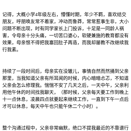
记得，大概小学4年级左右，懵懂时期，年少不羁，喜欢结交
朋友，呼朋唤友常不着家，冲动而鲁莽，常常惹事生非，大小
问题不断出现，时有同学家长上门投诉，十足是一同龄人祸
害，令母亲十分头痛，一切苦口婆心，软硬兼施的教育都没有
效果，母亲恨不得把我塞回肚子再造，而我却屡教不改继续我
行我素。
持续了一段时间后，母亲实在没辙儿，事情自然而然捅到父亲
那里，当我知道父亲有所耳闻的时候，内心暗暗忐忑，不知道
父亲会怎么修理我。惴惴不安了几天之后，一天中午，父亲利
用他午休的时间找我聊天，（那时候，父亲每天要工作到晚上
十一点休息，凌晨四点就要起来继续工作，一直到下午一点后
才可以休息，每天中午也只能午休二个小时）。
整个沟通过程中，父亲非常幽默，绝口不提我最近的不靠谱行