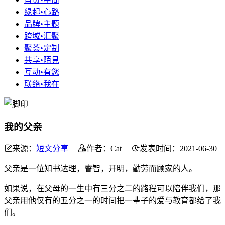
缘起•心路
品牌•主题
跨域•汇聚
聚荟•定制
共享•陌見
互动•有您
联络•我在
我的父亲
来源：
短文分享
作者：Cat
发表时间：2021-06-30
父亲是一位知书达理，睿智，开明，勤劳而顾家的人。
如果说，在父母的一生中有三分之二的路程可以陪伴我们，那
父亲用他仅有的五分之一的时间把一辈子的爱与教育都给了我
们。