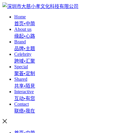
Home
首页•中简
About us
缘起•心路
Brand
品牌•主题
Celebrity
跨域•汇聚
Special
聚荟•定制
Shared
共享•陌見
Interactive
互动•有您
Contact
联络•我在
首页•中简