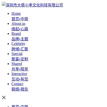
Home
首页•中简
About us
缘起•心路
Brand
品牌•主题
Celebrity
跨域•汇聚
Special
聚荟•定制
Shared
共享•陌見
Interactive
互动•有您
Contact
联络•我在
首页•中简