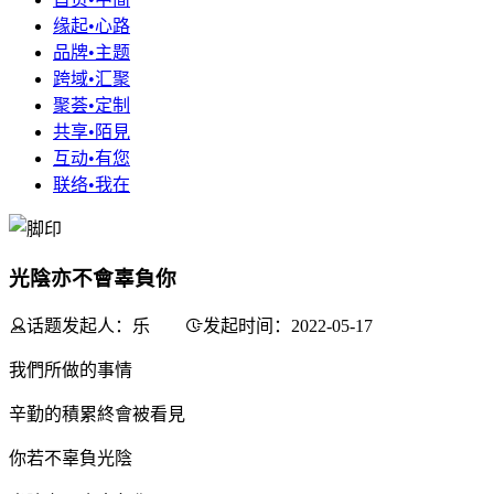
缘起•心路
品牌•主题
跨域•汇聚
聚荟•定制
共享•陌見
互动•有您
联络•我在
光陰亦不會辜負你
话题发起人：乐
发起时间：2022-05-17
我們所做的事情
辛勤的積累終會被看見
你若不辜負光陰