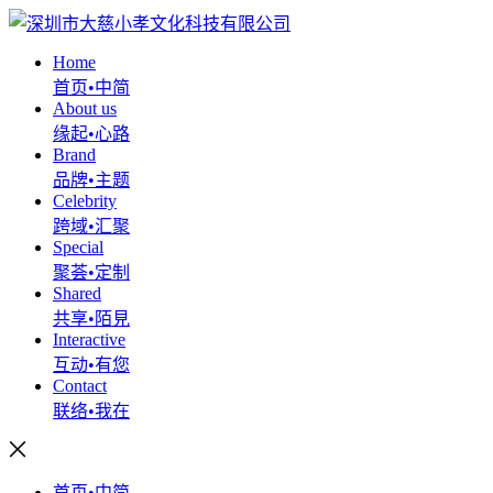
Home
首页•中简
About us
缘起•心路
Brand
品牌•主题
Celebrity
跨域•汇聚
Special
聚荟•定制
Shared
共享•陌見
Interactive
互动•有您
Contact
联络•我在
首页•中简