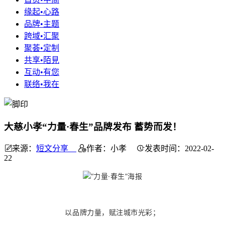
缘起•心路
品牌•主题
跨域•汇聚
聚荟•定制
共享•陌見
互动•有您
联络•我在
大慈小孝“力量·春生”品牌发布 蓄势而发！
来源：
短文分享
作者：小孝
发表时间：2022-02-
22
以品牌力量，赋注城市光彩；