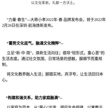
以文化革新，礼献一方沃土。
“力量·春生”---大慈小孝2022年·春 品牌发布会，将于2022年
2月26日在深圳·前海焕新发布。
“蓄势文化底气，融通文化精粹”--
立足“新·中·简”，焕新生活向往；倡导“轻形式，重心意”的
生活态度。通过社交氛围、日常场景的感触，摒缛节而重规
制，
将文化教养融入生活；脚踏实地，弃浮夸，让生活回归本
心。
“构建和谐关系，助力家庭融满”--
以家庭为范本，从“童心”出发，顺应生命规律，以寓教于