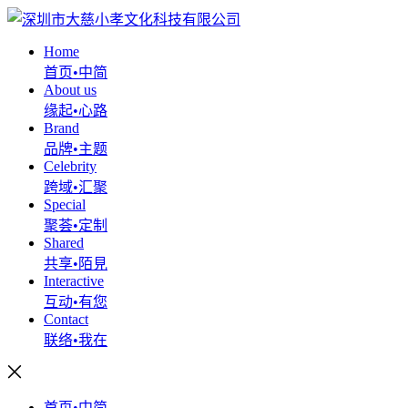
Home
首页•中简
About us
缘起•心路
Brand
品牌•主题
Celebrity
跨域•汇聚
Special
聚荟•定制
Shared
共享•陌見
Interactive
互动•有您
Contact
联络•我在
首页•中简