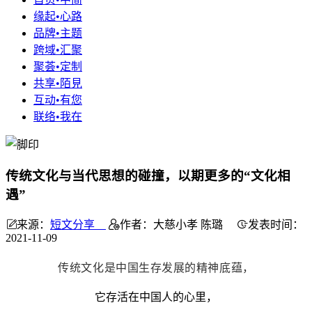
缘起•心路
品牌•主题
跨域•汇聚
聚荟•定制
共享•陌見
互动•有您
联络•我在
传统文化与当代思想的碰撞，以期更多的“文化相
遇”
来源：
短文分享
作者：大慈小孝 陈璐
发表时间：
2021-11-09
传统文化是中国生存发展的精神底蕴，
它存活在中国人的心里，