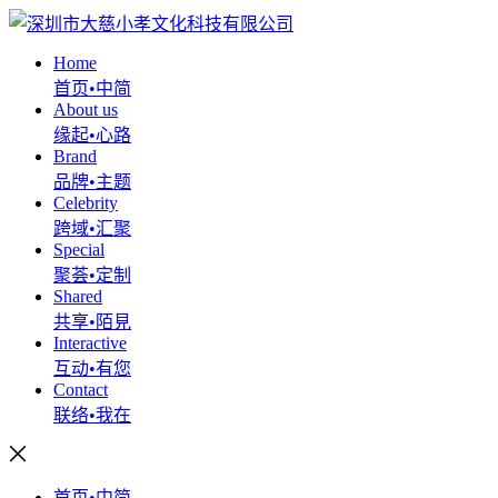
Home
首页•中简
About us
缘起•心路
Brand
品牌•主题
Celebrity
跨域•汇聚
Special
聚荟•定制
Shared
共享•陌見
Interactive
互动•有您
Contact
联络•我在
首页•中简