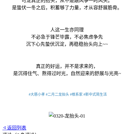
可龙真正的抬头，从不是跟风争一时风头。
是蛰伏一冬之后，积蓄够了力量，才从容舒展筋骨。
人这一生亦同理
不必急于锋芒毕露，不必焦虑争先
沉下心先蛰伏沉淀，再稳稳抬头向上~~
真正的好运，并不是求来的，
是沉得住气、熬得过时光，自然迎来的舒展与光亮~
#大慈小孝 #二月二龙抬头 #根系家 #新中式简生活
返回列表