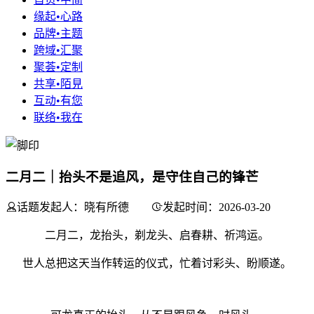
缘起•心路
品牌•主题
跨域•汇聚
聚荟•定制
共享•陌見
互动•有您
联络•我在
二月二｜抬头不是追风，是守住自己的锋芒
话题发起人：晓有所德
发起时间：2026-03-20
二月二，龙抬头，剃龙头、启春耕、祈鸿运。
世人总把这天当作转运的仪式，忙着讨彩头、盼顺遂。