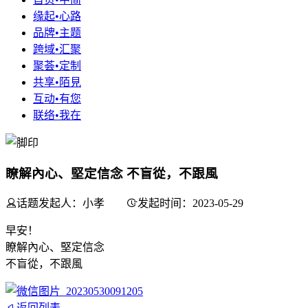
缘起•心路
品牌•主题
跨域•汇聚
聚荟•定制
共享•陌見
互动•有您
联络•我在
瞭解內心、堅定信念 不盲從，不跟風
话题发起人：小孝
发起时间：2023-05-29
早安！
瞭解內心、堅定信念
不盲從，不跟風
返回列表