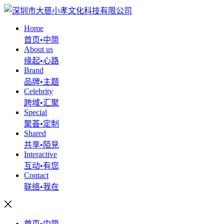
Home
首页•中简
About us
缘起•心路
Brand
品牌•主题
Celebrity
跨域•汇聚
Special
聚荟•定制
Shared
共享•陌見
Interactive
互动•有您
Contact
联络•我在
首页•中简